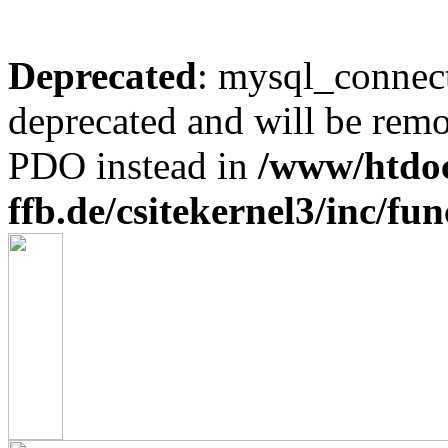
Deprecated
: mysql_connect
deprecated and will be remo
PDO instead in
/www/htdo
ffb.de/csitekernel3/inc/fu