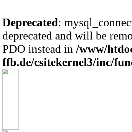
Deprecated
: mysql_connect
deprecated and will be remo
PDO instead in
/www/htdo
ffb.de/csitekernel3/inc/fu